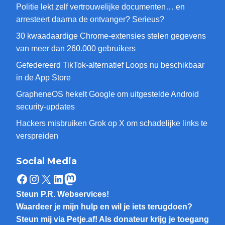
Politie lekt zelf vertrouwelijke documenten… en
arresteert daarna de ontvanger? Serieus?
30 kwaadaardige Chrome-extensies stelen gegevens
van meer dan 260.000 gebruikers
Gefedereerd TikTok-alternatief Loops nu beschikbaar
in de App Store
GrapheneOS hekelt Google om uitgestelde Android
security-updates
Hackers misbruiken Grok op X om schadelijke links te
verspreiden
Social Media
Facebook
Instagram
X
LinkedIn
Mastodon
Steun P.R. Webservices!
Waardeer je mijn hulp en wil je iets terugdoen?
Steun mij via Petje.af! Als donateur krijg je toegang