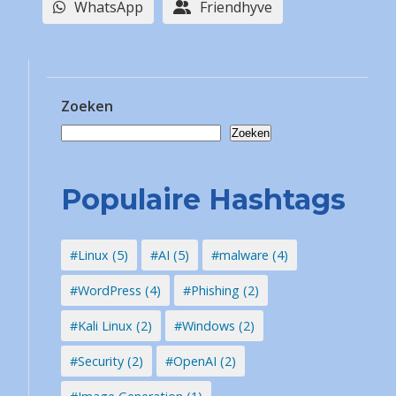
WhatsApp
Friendhyve
Zoeken
Zoeken
Populaire Hashtags
#Linux (5)
#AI (5)
#malware (4)
#WordPress (4)
#Phishing (2)
#Kali Linux (2)
#Windows (2)
#Security (2)
#OpenAI (2)