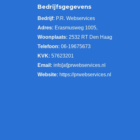
Bedrijfsgegevens
Bedrijf:
P.R. Webservices
Adres:
Erasmusweg 1005,
Woonplaats:
2532 RT Den Haag
Telefoon:
06-19675673
KVK:
57623201
Email:
info[at]prwebservices.nl
Website:
https://prwebservices.nl