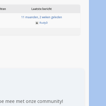
chten
Laatste bericht
1
11 maanden, 2 weken geleden
RudyD
n doe mee met onze community!