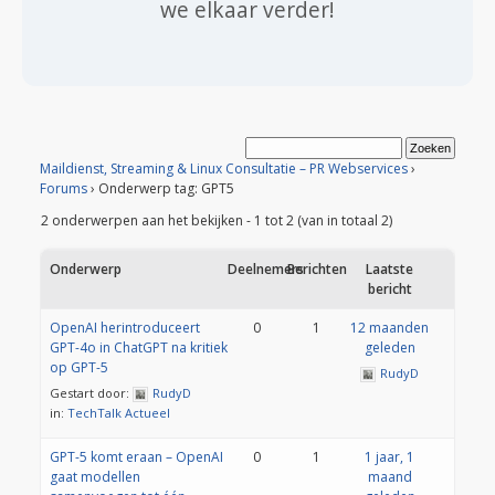
we elkaar verder!
Maildienst, Streaming & Linux Consultatie – PR Webservices
›
Forums
›
Onderwerp tag: GPT5
2 onderwerpen aan het bekijken - 1 tot 2 (van in totaal 2)
Onderwerp
Deelnemers
Berichten
Laatste
bericht
OpenAI herintroduceert
0
1
12 maanden
GPT-4o in ChatGPT na kritiek
geleden
op GPT-5
RudyD
Gestart door:
RudyD
in:
TechTalk Actueel
GPT-5 komt eraan – OpenAI
0
1
1 jaar, 1
gaat modellen
maand