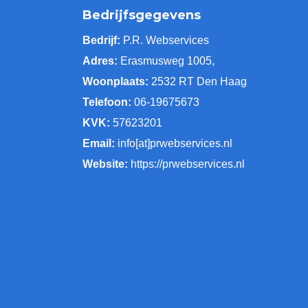
Bedrijfsgegevens
Bedrijf:
P.R. Webservices
Adres:
Erasmusweg 1005,
Woonplaats:
2532 RT Den Haag
Telefoon:
06-19675673
KVK:
57623201
Email:
info[at]prwebservices.nl
Website:
https://prwebservices.nl