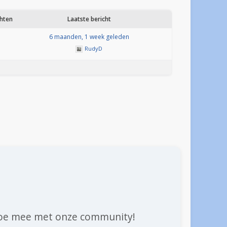
chten
Laatste bericht
1
6 maanden, 1 week geleden
RudyD
n doe mee met onze community!