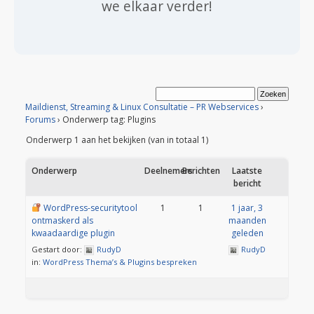
we elkaar verder!
Maildienst, Streaming & Linux Consultatie – PR Webservices
›
Forums
›
Onderwerp tag: Plugins
Onderwerp 1 aan het bekijken (van in totaal 1)
Onderwerp
Deelnemers
Berichten
Laatste
bericht
WordPress-securitytool
1
1
1 jaar, 3
ontmaskerd als
maanden
kwaadaardige plugin
geleden
Gestart door:
RudyD
RudyD
in:
WordPress Thema’s & Plugins bespreken