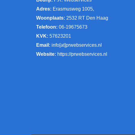
Adres:
Erasmusweg 1005,
Woonplaats:
2532 RT Den Haag
Telefoon:
06-19675673
KVK:
57623201
Email:
info[at]prwebservices.nl
Website:
https://prwebservices.nl