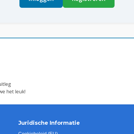
itleg
e het leuk!
Juridische Informatie
Cookiebeleid (EU)