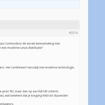
#2274
ns was Commodore de eerste kennismaking met
n een moderne Linux-distributie?
rn. Het combineert retrostijl met moderne technologie,
de jaren ’80, maar dan op een full-HD scherm.
e), wat betekent dat je toegang hebt tot duizenden
emulators.