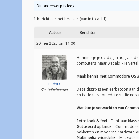
Dit onderwerp is leeg.
1 bericht aan het bekijken (van in totaal 1)
Auteur
Berichten
20 mei 2025 om 11:00
Herinner je je de dagen nog van d
computers. Maar wat als ik je verte
Maak kennis met Commodore OS 3 
RudyD
Deze distro is een eerbetoon aan 
Sleutelbeheerder
en is ideaal voor iedereen die nost
Wat kun je verwachten van Commo
Retro look & feel
– Denk aan klassie
Gebaseerd op Linux
– Commodore OS 
pakketten en moderne hardware-o
Multimedia-vriendelijk
– Met voorge