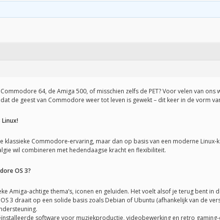
e Commodore 64, de Amiga 500, of misschien zelfs de PET? Voor velen van o
l dat de geest van Commodore weer tot leven is gewekt – dit keer in de vorm va
Linux!
de klassieke Commodore-ervaring, maar dan op basis van een moderne Linux-ke
algie wil combineren met hedendaagse kracht en flexibiliteit.
dore OS 3?
ke Amiga-achtige thema’s, iconen en geluiden. Het voelt alsof je terug bent in 
3 draait op een solide basis zoals Debian of Ubuntu (afhankelijk van de versi
ndersteuning.
ïnstalleerde software voor muziekproductie, videobewerking en retro gaming-