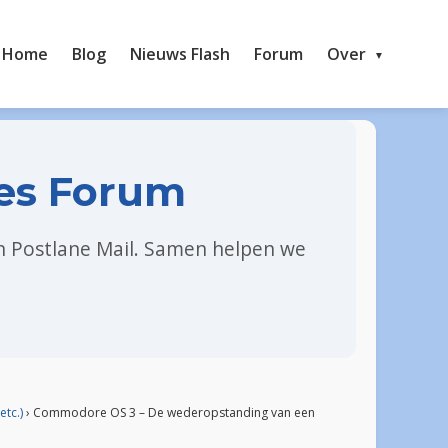
Home
Blog
Nieuws Flash
Forum
Over
es Forum
en Postlane Mail. Samen helpen we
etc.)
›
Commodore OS 3 – De wederopstanding van een