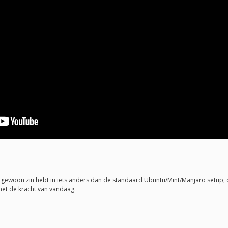
ewoon zin hebt in iets anders dan de standaard Ubuntu/Mint/Manjaro setup, dan 
et de kracht van vandaag.