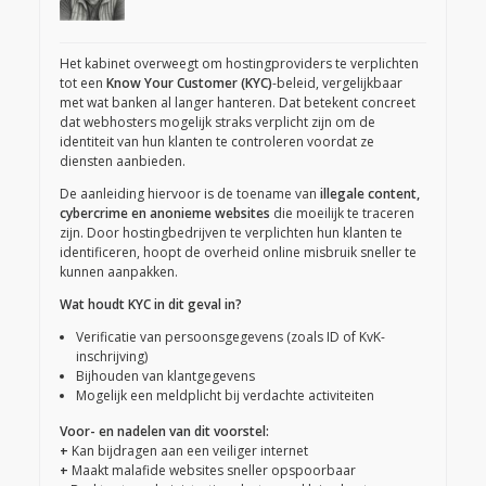
Het kabinet overweegt om hostingproviders te verplichten
tot een
Know Your Customer (KYC)
-beleid, vergelijkbaar
met wat banken al langer hanteren. Dat betekent concreet
dat webhosters mogelijk straks verplicht zijn om de
identiteit van hun klanten te controleren voordat ze
diensten aanbieden.
De aanleiding hiervoor is de toename van
illegale content,
cybercrime en anonieme websites
die moeilijk te traceren
zijn. Door hostingbedrijven te verplichten hun klanten te
identificeren, hoopt de overheid online misbruik sneller te
kunnen aanpakken.
Wat houdt KYC in dit geval in?
Verificatie van persoonsgegevens (zoals ID of KvK-
inschrijving)
Bijhouden van klantgegevens
Mogelijk een meldplicht bij verdachte activiteiten
Voor- en nadelen van dit voorstel:
+
Kan bijdragen aan een veiliger internet
+
Maakt malafide websites sneller opspoorbaar