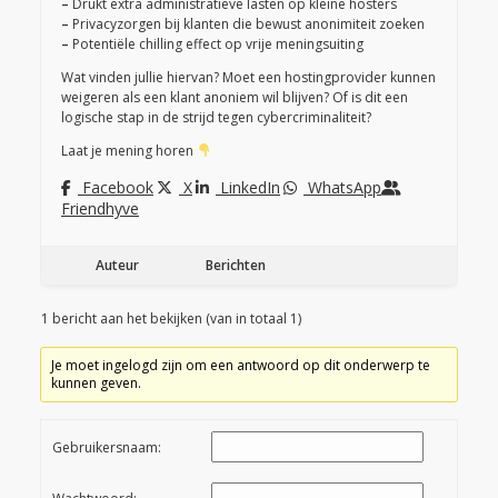
–
Drukt extra administratieve lasten op kleine hosters
–
Privacyzorgen bij klanten die bewust anonimiteit zoeken
–
Potentiële chilling effect op vrije meningsuiting
Wat vinden jullie hiervan? Moet een hostingprovider kunnen
weigeren als een klant anoniem wil blijven? Of is dit een
logische stap in de strijd tegen cybercriminaliteit?
Laat je mening horen
Facebook
X
LinkedIn
WhatsApp
Friendhyve
Auteur
Berichten
1 bericht aan het bekijken (van in totaal 1)
Je moet ingelogd zijn om een antwoord op dit onderwerp te
kunnen geven.
Gebruikersnaam: