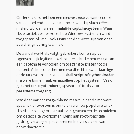
Onderzoekers hebben een nieuwe
Linux
-variant ontdekt
van een bekende aanvalsmethode waarbij slachtoffers
misleid worden via een
malafide captcha-systeem
. Waar
deze tactiek eerder vooral op Windows-systemen werd
toegepast, blijkt nu ook Linux het doelwit te zijn van deze
social engineering-techniek.
De aanval werkt als volgt: gebruikers komen op een
ogenschijnlijk legitieme website terecht die hen vraagt om
een captcha te voltooien om toegang te krijgen tot de
content. Achter de schermen wordt echter kwaadaardige
code uitgevoerd, die via een
shell script of Python-loader
malware binnenhaalt en installeert op het systeem. Vaak
gaat het om cryptominers, spyware of tools voor
persistente toegang.
Wat deze variant zorgwekkend maakt, is dat de malware
specifiek ontworpen is om te draaien op populaire Linux-
distributies en gebruikmaakt van geavanceerde technieken
om detectie te voorkomen. Denk aan rootkit-achtige
gedrag, verborgen processen en het versluieren van
netwerkactiviteit.