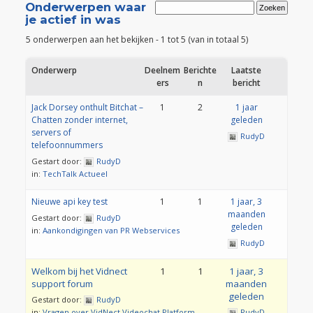
Onderwerpen waar
je actief in was
5 onderwerpen aan het bekijken - 1 tot 5 (van in totaal 5)
Onderwerp
Deelnem
Berichte
Laatste
ers
n
bericht
Jack Dorsey onthult Bitchat –
1
2
1 jaar
Chatten zonder internet,
geleden
servers of
RudyD
telefoonnummers
Gestart door:
RudyD
in:
TechTalk Actueel
Nieuwe api key test
1
1
1 jaar, 3
maanden
Gestart door:
RudyD
geleden
in:
Aankondigingen van PR Webservices
RudyD
Welkom bij het Vidnect
1
1
1 jaar, 3
support forum
maanden
geleden
Gestart door:
RudyD
in:
Vragen over VidNect Videochat Platform
RudyD