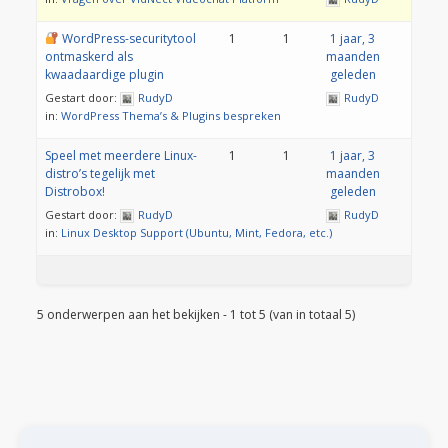
WordPress-securitytool
1
1
1 jaar, 3
ontmaskerd als
maanden
kwaadaardige plugin
geleden
Gestart door:
RudyD
RudyD
in:
WordPress Thema’s & Plugins bespreken
Speel met meerdere Linux-
1
1
1 jaar, 3
distro’s tegelijk met
maanden
Distrobox!
geleden
Gestart door:
RudyD
RudyD
in:
Linux Desktop Support (Ubuntu, Mint, Fedora, etc.)
5 onderwerpen aan het bekijken - 1 tot 5 (van in totaal 5)