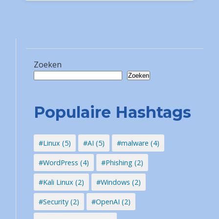
Zoeken
Zoeken
Populaire Hashtags
#Linux (5)
#AI (5)
#malware (4)
#WordPress (4)
#Phishing (2)
#Kali Linux (2)
#Windows (2)
#Security (2)
#OpenAI (2)