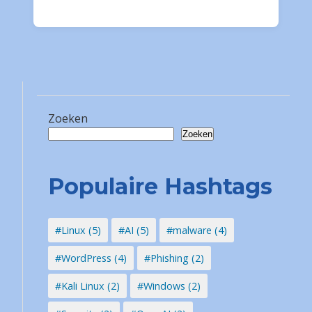
Zoeken
Zoeken
Populaire Hashtags
#Linux (5)
#AI (5)
#malware (4)
#WordPress (4)
#Phishing (2)
#Kali Linux (2)
#Windows (2)