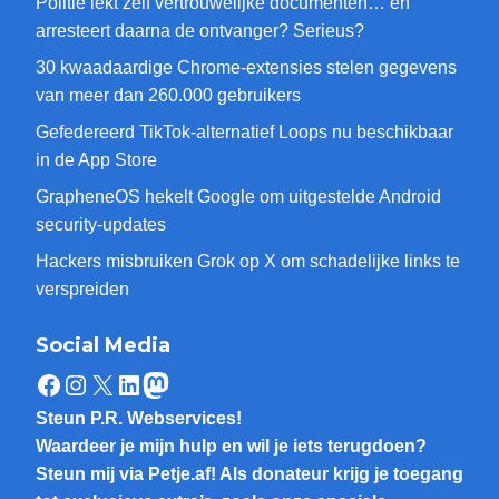
Politie lekt zelf vertrouwelijke documenten… en
arresteert daarna de ontvanger? Serieus?
30 kwaadaardige Chrome-extensies stelen gegevens
van meer dan 260.000 gebruikers
Gefedereerd TikTok-alternatief Loops nu beschikbaar
in de App Store
GrapheneOS hekelt Google om uitgestelde Android
security-updates
Hackers misbruiken Grok op X om schadelijke links te
verspreiden
Social Media
Facebook
Instagram
X
LinkedIn
Mastodon
Steun P.R. Webservices!
Waardeer je mijn hulp en wil je iets terugdoen?
Steun mij via Petje.af! Als donateur krijg je toegang