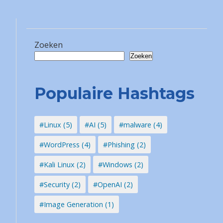
Zoeken
Zoeken
Populaire Hashtags
#Linux (5)
#AI (5)
#malware (4)
#WordPress (4)
#Phishing (2)
#Kali Linux (2)
#Windows (2)
#Security (2)
#OpenAI (2)
#Image Generation (1)