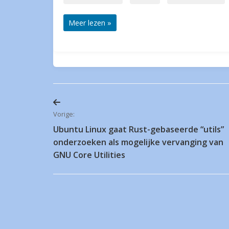
Meer lezen »
Bericht
Vorige:
Ubuntu Linux gaat Rust-gebaseerde “utils”
navigatie
onderzoeken als mogelijke vervanging van
GNU Core Utilities