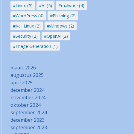
#Linux (5)
#AI (5)
#malware (4)
#WordPress (4)
#Phishing (2)
#Kali Linux (2)
#Windows (2)
#Security (2)
#OpenAI (2)
#Image Generation (1)
maart 2026
augustus 2025
april 2025
december 2024
november 2024
oktober 2024
september 2024
december 2023
september 2023