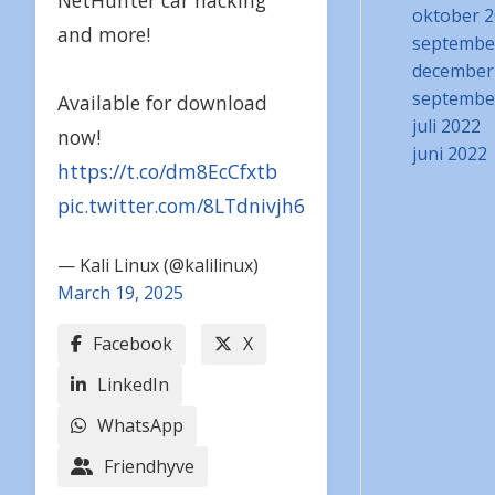
NetHunter car hacking
oktober 
and more!
septembe
december
septembe
Available for download
juli 2022
now!
juni 2022
https://t.co/dm8EcCfxtb
pic.twitter.com/8LTdnivjh6
— Kali Linux (@kalilinux)
March 19, 2025
Facebook
X
LinkedIn
WhatsApp
Friendhyve