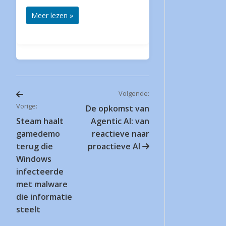
Meer lezen »
Volgende:
Bericht
Vorige:
De opkomst van
Steam haalt
Agentic AI: van
navigatie
gamedemo
reactieve naar
terug die
proactieve AI
Windows
infecteerde
met malware
die informatie
steelt