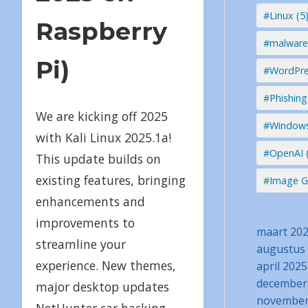
#Linux (5
Raspberry
#malware
Pi)
#WordPre
#Phishing
We are kicking off 2025
#Windows
with Kali Linux 2025.1a!
#OpenAI 
This update builds on
existing features, bringing
#Image Ge
enhancements and
improvements to
maart 20
streamline your
augustus
experience. New themes,
april 2025
december
major desktop updates
november