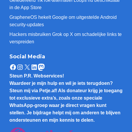
Gefedereerd TikTok-alternatief Loops nu beschikbaar
in de App Store
GrapheneOS hekelt Google om uitgestelde Android
security-updates
Hackers misbruiken Grok op X om schadelijke links te
verspreiden
Social Media
Facebook
Instagram
X
LinkedIn
Mastodon
Steun P.R. Webservices!
Waardeer je mijn hulp en wil je iets terugdoen?
Steun mij via Petje.af! Als donateur krijg je toegang
tot exclusieve extra’s, zoals onze speciale
WhatsApp-groep waar je direct vragen kunt
stellen. Je bijdrage helpt mij om anderen te blijven
ondersteunen en mijn kennis te delen.