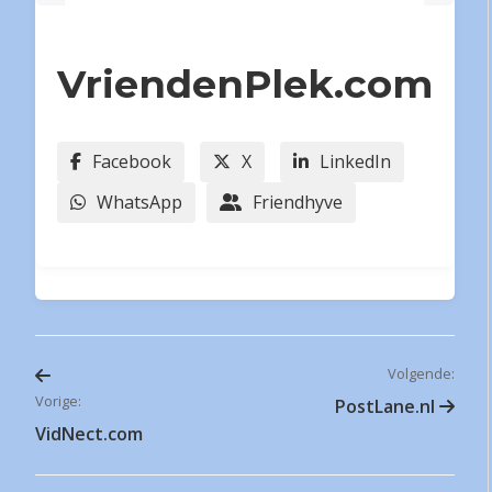
VriendenPlek.com
Facebook
X
LinkedIn
WhatsApp
Friendhyve
Volgende:
Bericht
Vorige:
PostLane.nl
VidNect.com
navigatie