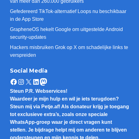
van meer dan 260.000 gebruikers
Gefedereerd TikTok-alternatief Loops nu beschikbaar
in de App Store
GrapheneOS hekelt Google om uitgestelde Android
security-updates
Hackers misbruiken Grok op X om schadelijke links te
verspreiden
Social Media
Facebook
Instagram
X
LinkedIn
Mastodon
Steun P.R. Webservices!
Waardeer je mijn hulp en wil je iets terugdoen?
Steun mij via Petje.af! Als donateur krijg je toegang
tot exclusieve extra’s, zoals onze speciale
WhatsApp-groep waar je direct vragen kunt
stellen. Je bijdrage helpt mij om anderen te blijven
ondersteunen en mijn kennis te delen.