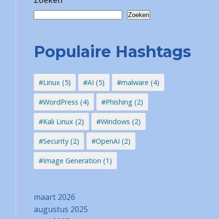
Zoeken
Zoeken
Populaire Hashtags
#Linux (5)
#AI (5)
#malware (4)
#WordPress (4)
#Phishing (2)
#Kali Linux (2)
#Windows (2)
#Security (2)
#OpenAI (2)
#Image Generation (1)
maart 2026
augustus 2025