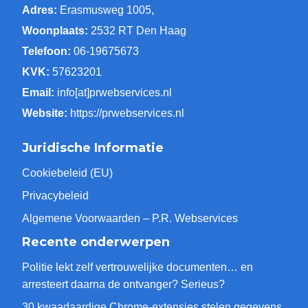
Adres:
Erasmusweg 1005,
Woonplaats:
2532 RT Den Haag
Telefoon:
06-19675673
KVK:
57623201
Email:
info[at]prwebservices.nl
Website:
https://prwebservices.nl
Juridische Informatie
Cookiebeleid (EU)
Privacybeleid
Algemene Voorwaarden – P.R. Webservices
Recente onderwerpen
Politie lekt zelf vertrouwelijke documenten… en
arresteert daarna de ontvanger? Serieus?
30 kwaadaardige Chrome-extensies stelen gegevens