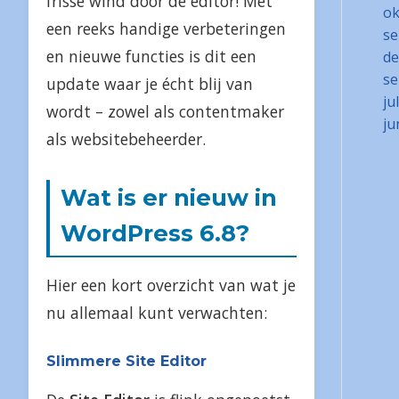
frisse wind door de editor! Met
ok
een reeks handige verbeteringen
se
en nieuwe functies is dit een
de
se
update waar je écht blij van
ju
wordt – zowel als contentmaker
ju
als websitebeheerder.
Wat is er nieuw in
WordPress 6.8?
Hier een kort overzicht van wat je
nu allemaal kunt verwachten:
Slimmere Site Editor