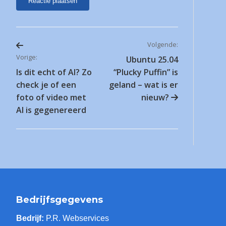
Volgende:
Bericht
Vorige:
Ubuntu 25.04
Is dit echt of AI? Zo
“Plucky Puffin” is
navigatie
check je of een
geland – wat is er
foto of video met
nieuw?
AI is gegenereerd
Bedrijfsgegevens
Bedrijf:
P.R. Webservices