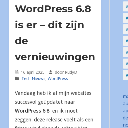
WordPress 6.8
#
#
is er – dit zijn
#
de
#
#
vernieuwingen
#
16 april 2025
door RudyD
#
Tech Nieuws
,
WordPress
Vandaag heb ik al mijn websites
ma
succesvol geüpdatet naar
au
WordPress 6.8
, en ik moet
ap
de
zeggen: deze release voelt als een
no