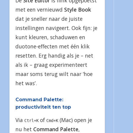
De
Site Editor
is flink opgepoetst
met een vernieuwd
Style Book
dat je sneller naar de juiste
instellingen navigeert. Ook fijn: je
kunt kleuren, schaduwen en
duotone-effecten met één klik
resetten. Erg handig als je – net
als ik – graag experimenteert
maar soms terug wilt naar ‘hoe
het was’.
Command Palette:
productiviteit ten top
Via
of
(Mac) open je
Ctrl+K
Cmd+K
nu het
Command Palette
,