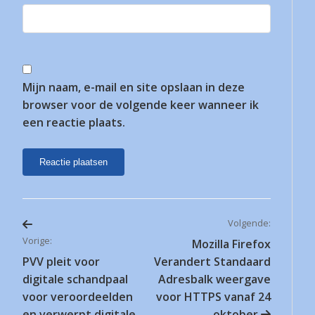
Mijn naam, e-mail en site opslaan in deze
browser voor de volgende keer wanneer ik
een reactie plaats.
Volgende:
Bericht
Vorige:
Mozilla Firefox
PVV pleit voor
Verandert Standaard
navigatie
digitale schandpaal
Adresbalk weergave
voor veroordeelden
voor HTTPS vanaf 24
en verwerpt digitale
oktober